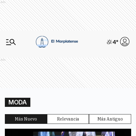
Ads
4
°
Ads
MODA
Más Nuevo
Relevancia
Más Antiguo