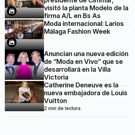
presidente de Cimmar,
visitó la planta Modelo de la
firma A/L en Bs As
Moda internacional: Larios
Málaga Fashion Week
Anuncian una nueva edición
de “Moda en Vivo” que se
desarrollará en la Villa
Victoria
Catherine Deneuve es la
nueva embajadora de Louis
Vuitton
2
min de lectura