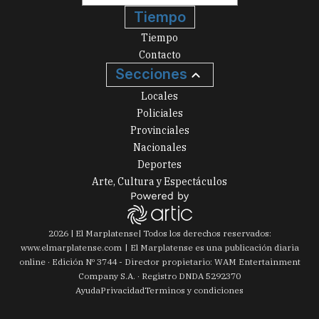
Tiempo
Tiempo
Contacto
Secciones
Locales
Policiales
Provinciales
Nacionales
Deportes
Arte, Cultura y Espectáculos
2026
|
El Marplatense
| Todos los derechos reservados:
www.
elmarplatense.com
El Marplatense es una publicación diaria
online · Edición Nº
3744
- Director propietario: WAM Entertainment
Company S.A. · Registro DNDA 5292370
Ayuda
Privacidad
Terminos y condiciones