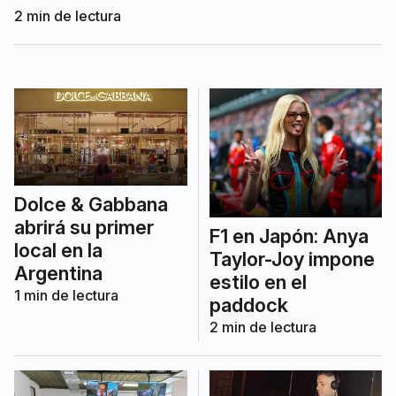
“Va a ser un evento multitudinario”,
2
min de lectura
adelantó.
Dolce & Gabbana
abrirá su primer
F1 en Japón: Anya
local en la
Taylor-Joy impone
Argentina
estilo en el
1
min de lectura
paddock
2
min de lectura