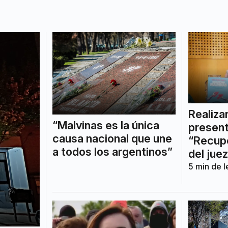
Realiza
“Malvinas es la única
present
causa nacional que une
“Recupe
a todos los argentinos”
del jue
5
min de l