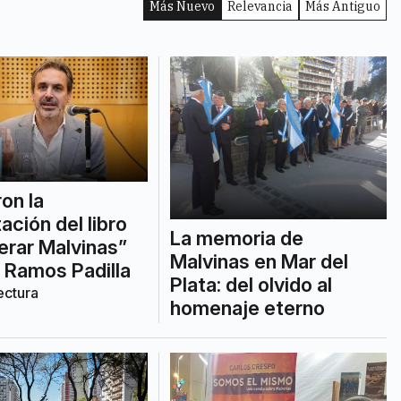
Más Nuevo
Relevancia
Más Antiguo
ron la
ación del libro
La memoria de
rar Malvinas”
Malvinas en Mar del
z Ramos Padilla
Plata: del olvido al
ectura
homenaje eterno