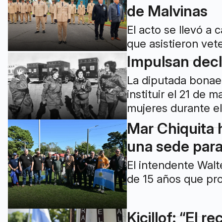
de Malvinas
El acto se llevó a
que asistieron vet
Impulsan decl
La diputada bonaer
instituir el 21 de 
mujeres durante el
Mar Chiquita 
una sede para
El intendente Wal
de 15 años que pro
Kicillof: “El 