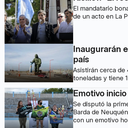
El mandatario bon
de un acto en La Pl
Inaugurarán e
país
Asistirán cerca de
toneladas y tiene 
Emotivo inicio
Se disputó la prim
Barda de Neuquén l
con un emotivo hom