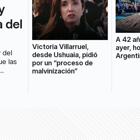
y
 del
A 42 añ
Victoria Villarruel,
ayer, h
 del
desde Ushuaia, pidió
Argent
ue las
por un “proceso de
malvinización”