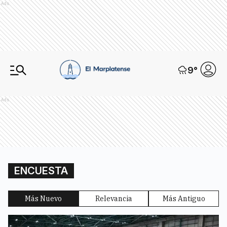
Ads
9
°
Ads
ENCUESTA
Más Nuevo
Relevancia
Más Antiguo