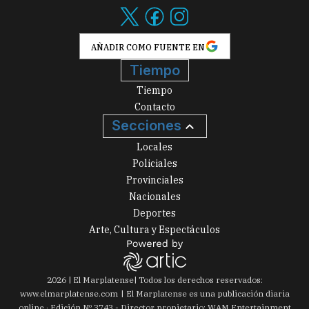
AÑADIR COMO FUENTE EN
Tiempo
Tiempo
Contacto
Secciones
Locales
Policiales
Provinciales
Nacionales
Deportes
Arte, Cultura y Espectáculos
2026
|
El Marplatense
| Todos los derechos reservados:
www.
elmarplatense.com
El Marplatense es una publicación diaria
online · Edición Nº
3743
- Director propietario: WAM Entertainment