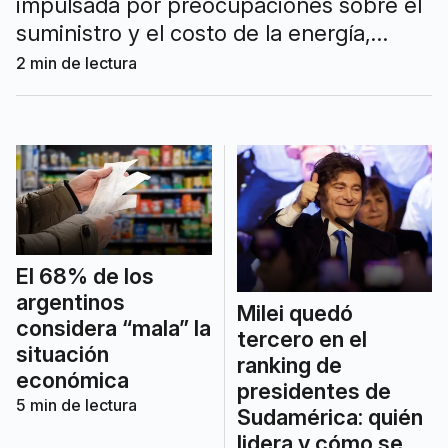
impulsada por preocupaciones sobre el
suministro y el costo de la energía,
aunque las renovables siguen siendo las
2
min de lectura
opciones más valoradas.
El 68% de los
argentinos
Milei quedó
considera “mala” la
tercero en el
situación
ranking de
económica
presidentes de
5
min de lectura
Sudamérica: quién
lidera y cómo se