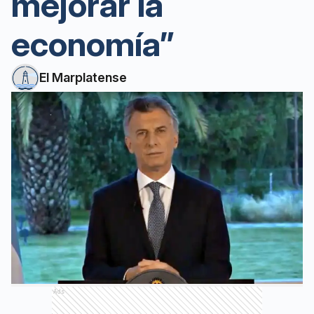
mejorar la
economía”
El Marplatense
Ads