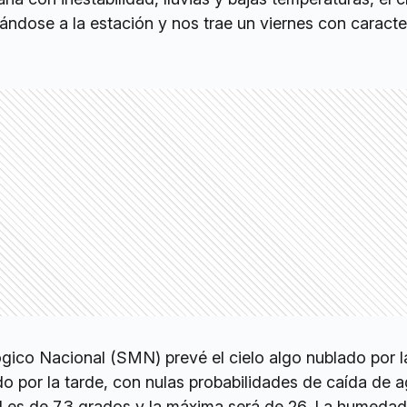
ndose a la estación y nos trae un viernes con caracter
ógico Nacional (SMN) prevé el cielo algo nublado por 
o por la tarde, con nulas probabilidades de caída de a
l es de 7.3 grados y la máxima será de 26. La humedad