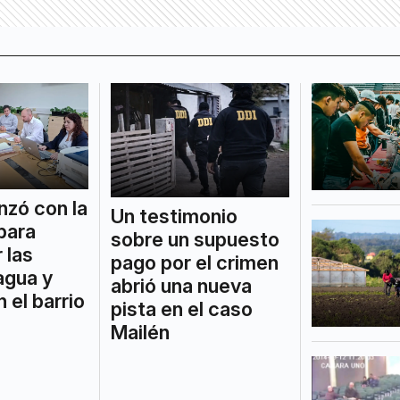
zó con la
Un testimonio
 para
sobre un supuesto
 las
pago por el crimen
agua y
abrió una nueva
 el barrio
pista en el caso
Mailén