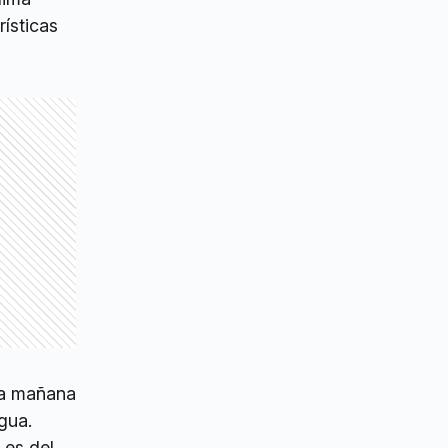
ísticas
la mañana
gua.
 es del