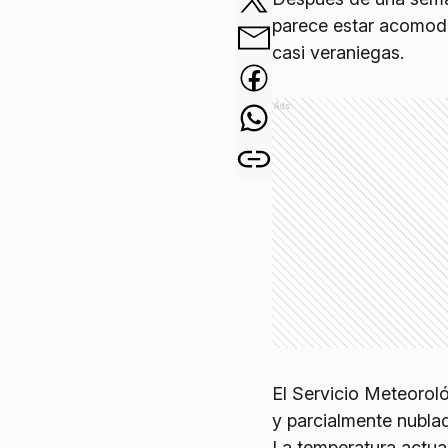
parece estar acomodá
casi veraniegas.
Ads
El Servicio Meteorol
y parcialmente nublad
La temperatura actua