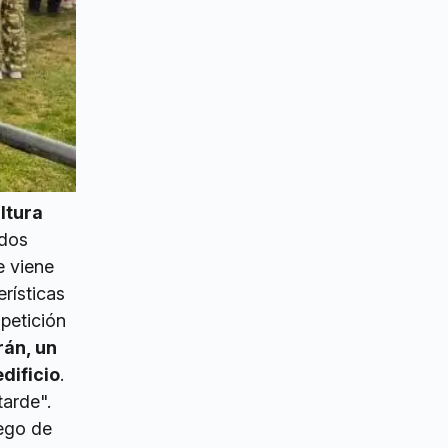
ltura
 dos
e viene
rísticas
petición
rán, un
dificio
.
tarde".
uego de