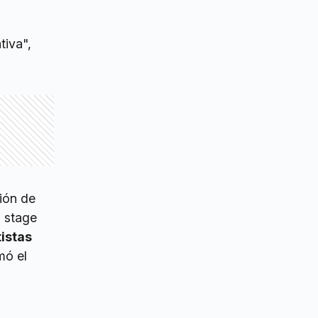
tiva",
ción de
l stage
istas
mó el