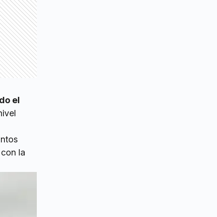
do el
nivel
intos
 con la