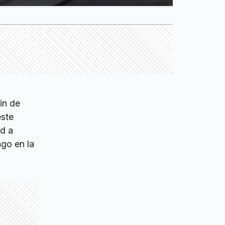
in de
este
ad a
ngo en la