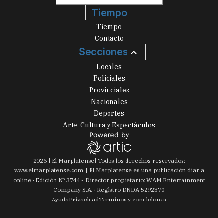
Tiempo
Tiempo
Contacto
Secciones
Locales
Policiales
Provinciales
Nacionales
Deportes
Arte, Cultura y Espectáculos
2026
|
El Marplatense
| Todos los derechos reservados:
www.
elmarplatense.com
El Marplatense es una publicación diaria
online · Edición Nº
3744
- Director propietario: WAM Entertainment
Company S.A. · Registro DNDA 5292370
Ayuda
Privacidad
Terminos y condiciones