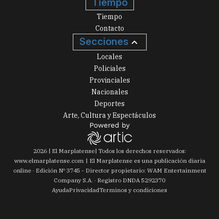
Tiempo
Tiempo
Contacto
Secciones
Locales
Policiales
Provinciales
Nacionales
Deportes
Arte, Cultura y Espectáculos
2026
|
El Marplatense
| Todos los derechos reservados:
www.
elmarplatense.com
El Marplatense es una publicación diaria
online · Edición Nº
3745
- Director propietario: WAM Entertainment
Company S.A. · Registro DNDA 5292370
Ayuda
Privacidad
Terminos y condiciones