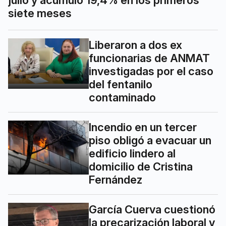
julio y acumuló 19,4% en los primeros
siete meses
Liberaron a dos ex
funcionarias de ANMAT
investigadas por el caso
del fentanilo
contaminado
Incendio en un tercer
piso obligó a evacuar un
edificio lindero al
domicilio de Cristina
Fernández
García Cuerva cuestionó
la precarización laboral y