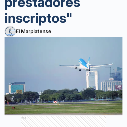
prestadores
inscriptos"
El Marplatense
Ads