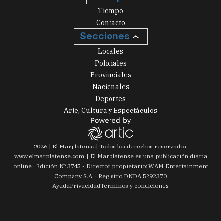
Tiempo
Contacto
Secciones
Locales
Policiales
Provinciales
Nacionales
Deportes
Arte, Cultura y Espectáculos
2026
|
El Marplatense
| Todos los derechos reservados:
www.
elmarplatense.com
El Marplatense es una publicación diaria
online · Edición Nº
3745
- Director propietario: WAM Entertainment
Company S.A. · Registro DNDA 5292370
Ayuda
Privacidad
Terminos y condiciones