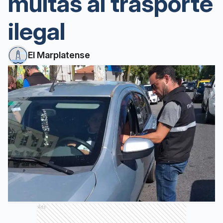
multas al trasporte
ilegal
El Marplatense
Ads