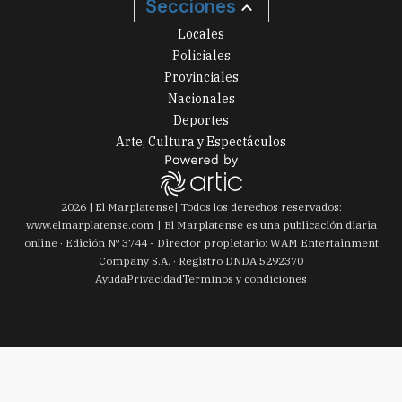
Secciones
Locales
Policiales
Provinciales
Nacionales
Deportes
Arte, Cultura y Espectáculos
2026
|
El Marplatense
| Todos los derechos reservados:
www.
elmarplatense.com
El Marplatense es una publicación diaria
online · Edición Nº
3744
- Director propietario: WAM Entertainment
Company S.A. · Registro DNDA 5292370
Ayuda
Privacidad
Terminos y condiciones