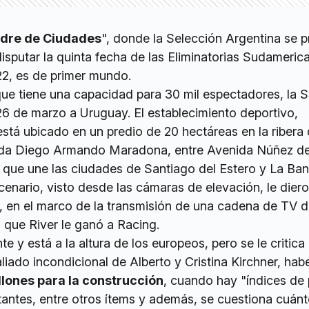
dre de Ciudades
", donde la Selección Argentina se p
isputar la quinta fecha de las Eliminatorias Sudameric
2, es de primer mundo.
que tiene una capacidad para 30 mil espectadores, la 
 26 de marzo a Uruguay. El establecimiento deportivo,
está ubicado en un predio de 20 hectáreas en la ribera d
nida Diego Armando Maradona, entre Avenida Núñez de
, que une las ciudades de Santiago del Estero y La Ba
enario, visto desde las cámaras de elevación, le dier
 en el marco de la transmisión de una cadena de TV d
l que River le ganó a Racing.
te y está a la altura de los europeos, pero se le critic
aliado incondicional de Alberto y Cristina Kirchner, hab
llones para la construcción
, cuando hay "índices de
tantes, entre otros ítems y además, se cuestiona cuánt