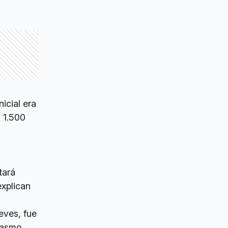
icial era
 1.500
tará
explican
eves, fue
rcasmo