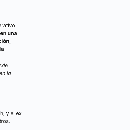
arativo
 en una
ción,
da
esde
en la
h, y el ex
tros.
.