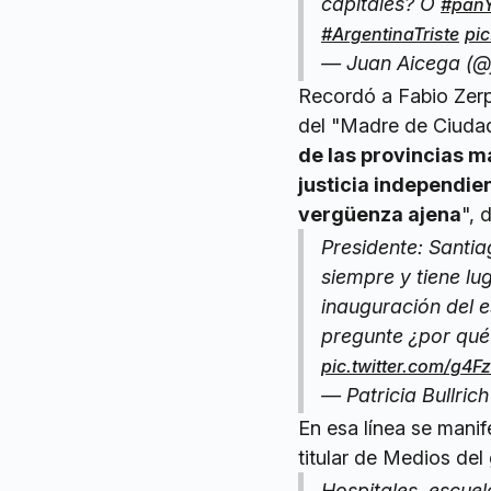
capitales? O
#panY
#ArgentinaTriste
pi
— Juan Aicega (@
Recordó a Fabio Zerpa
del "Madre de Ciudad
de las provincias m
justicia independi
vergüenza ajena
", 
Presidente: Santia
siempre y tiene l
inauguración del e
pregunte ¿por qué
pic.twitter.com/g4F
— Patricia Bullric
En esa línea se manife
titular de Medios del
Hospitales, escuel