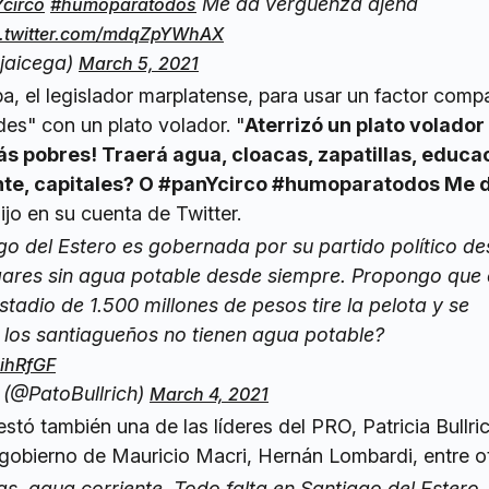
Me da vergüenza ajena
circo
#humoparatodos
c.twitter.com/mdqZpYWhAX
jaicega)
March 5, 2021
, el legislador marplatense, para usar un factor comp
es" con un plato volador. "
Aterrizó un plato volador
ás pobres! Traerá agua, cloacas, zapatillas, educa
ente, capitales? O #panYcirco #humoparatodos Me 
dijo en su cuenta de Twitter.
go del Estero es gobernada por su partido político d
ugares sin agua potable desde siempre. Propongo que 
stadio de 1.500 millones de pesos tire la pelota y se
 los santiagueños no tienen agua potable?
zihRfGF
h (@PatoBullrich)
March 4, 2021
stó también una de las líderes del PRO, Patricia Bullric
 gobierno de Mauricio Macri, Hernán Lombardi, entre o
as, agua corriente. Todo falta en Santiago del Estero 