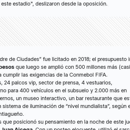
ar este estadio", deslizaron desde la oposición.
re de Ciudades” fue licitado en 2018; el presupuesto in
 pesos
que luego se amplió con 500 millones más (casi
ra cumplir las exigencias de la Conmebol FIFA.
 24 palcos vip, sector de prensa, 4 vestuarios,
rno para 400 vehículos en el subsuelo y 2.000 más en
ernos, un museo interactivo, un bar restaurante que es
un sistema de iluminación de “nivel mundialista”, según 
ntiagueño.
s que posicionó su pensamiento en la noche de este ju
l
Juan Aicega
. Con un posteo elocuente, utilizó el sa