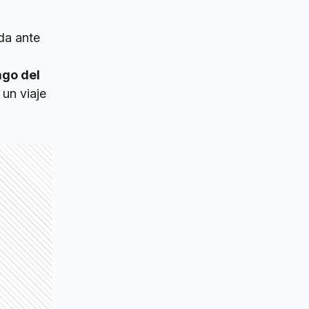
da ante
ago del
un viaje