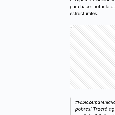
para hacer notar la o
estructurales.
Ads
#FabioZerpaTeníaR
pobres! Traerá agu