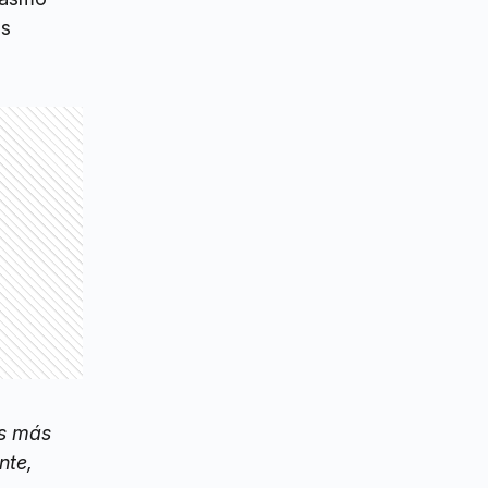
as
as más
nte,