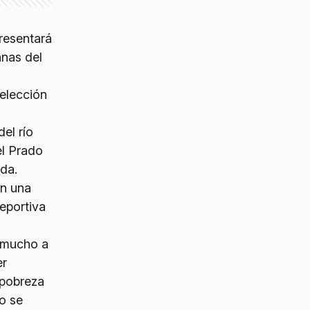
resentará
anas del
Selección
el río
l Prado
nda.
on una
eportiva
a mucho a
er
 pobreza
o se