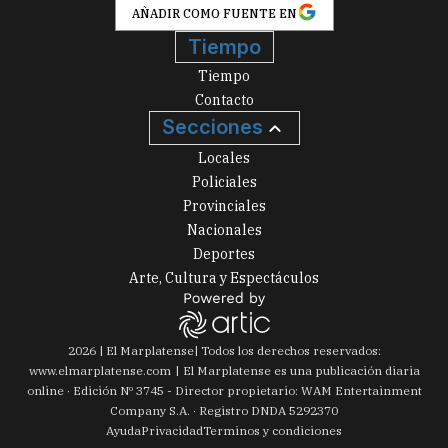
AÑADIR COMO FUENTE EN
Tiempo
Tiempo
Contacto
Secciones
Locales
Policiales
Provinciales
Nacionales
Deportes
Arte, Cultura y Espectáculos
2026
|
El Marplatense
| Todos los derechos reservados:
www.
elmarplatense.com
El Marplatense es una publicación diaria
online · Edición Nº
3745
- Director propietario: WAM Entertainment
Company S.A. · Registro DNDA 5292370
Ayuda
Privacidad
Terminos y condiciones