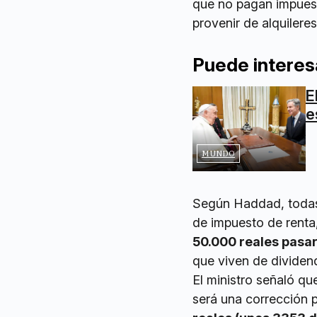
que no pagan impuest
provenir de alquilere
Puede interes
E
e
MUNDO
Según Haddad, todas 
de impuesto de renta
50.000 reales pasar
que viven de dividend
El ministro señaló q
será una corrección 