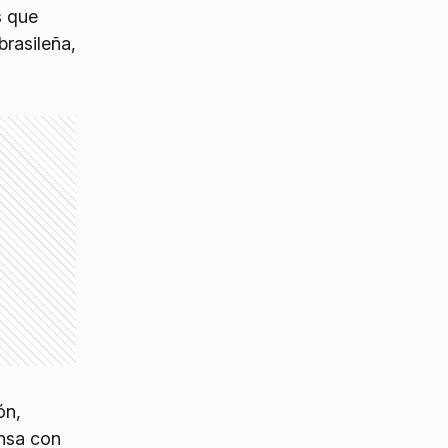
s que
brasileña,
ón,
ensa con