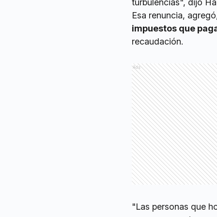
turbulencias", dijo H
Esa renuncia, agregó
impuestos que paga
recaudación.
Ads
"Las personas que h