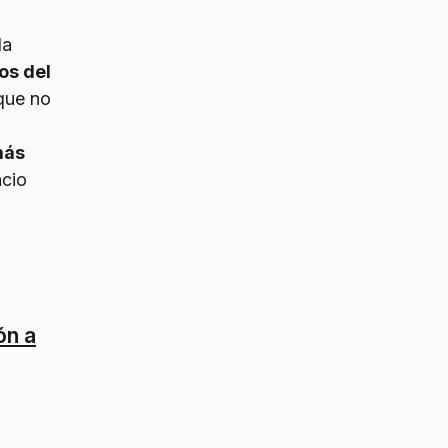
la
os del
 que no
más
ncio
ón a