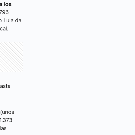
a los
 796
o Lula da
cal.
hasta
(unos
1.373
las