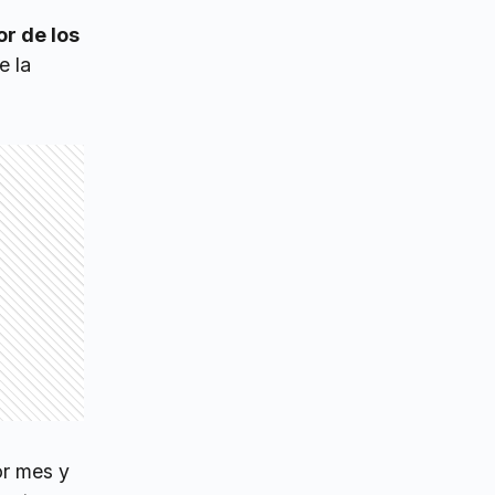
r de los
e la
or mes y