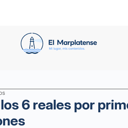
os
 los 6 reales por prim
zones