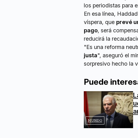
los periodistas para 
En esa línea, Haddad 
víspera, que
prevé u
pago
, será compensad
reducirá la recaudaci
"Es una reforma neut
justa
", aseguró el mi
sorpresivo hecho la 
Puede interes
L
u
a
MUNDO