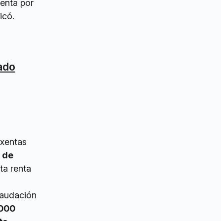
enta por
icó.
tado
exentas
s de
ta renta
caudación
.000