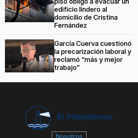
piso obligó a evacuar un
edificio lindero al
domicilio de Cristina
Fernández
García Cuerva cuestionó
la precarización laboral y
reclamó “más y mejor
trabajo”
Nosotros