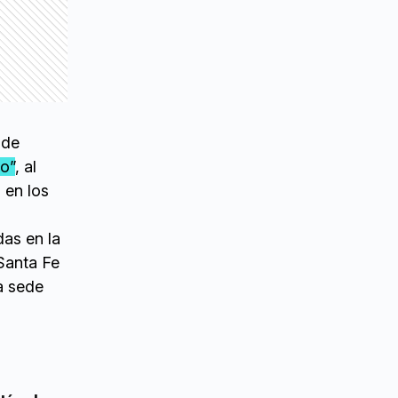
 de
io”
, al
 en los
das en la
 Santa Fe
la sede