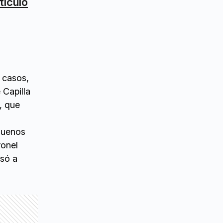
tículo
s casos,
 Capilla
, que
Buenos
ronel
asó a