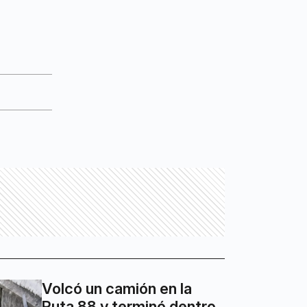
Volcó un camión en la
Ruta 88 y terminó dentro