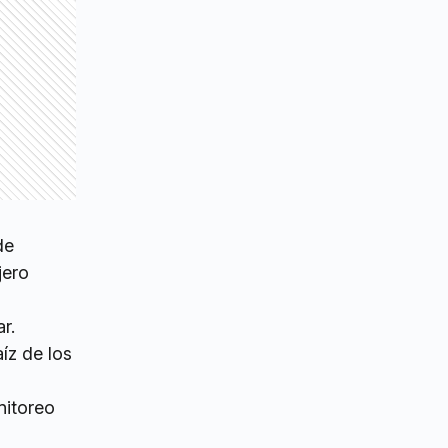
de
jero
r.
íz de los
nitoreo