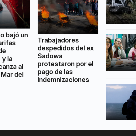
o bajó un
Trabajadores
arifas
despedidos del ex
de
Sadowa
 y la
protestaron por el
canza al
pago de las
 Mar del
indemnizaciones