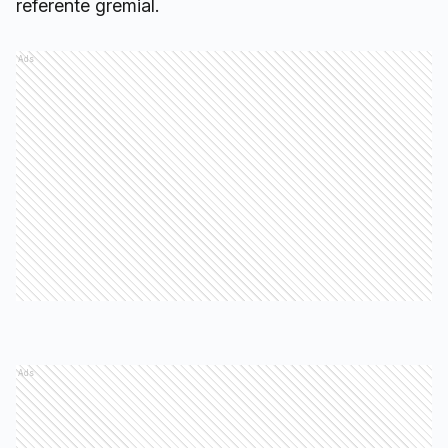
referente gremial.
Ads
Ads