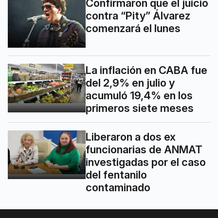
Confirmaron que el juicio
contra “Pity” Álvarez
comenzará el lunes
La inflación en CABA fue
del 2,9% en julio y
acumuló 19,4% en los
primeros siete meses
Liberaron a dos ex
funcionarias de ANMAT
investigadas por el caso
del fentanilo
contaminado