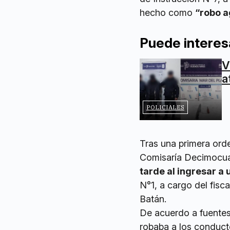
hecho como
“robo a
Puede interes
V
a
POLICIALES
Tras una primera orde
Comisaría Decimocuar
tarde al ingresar a
N°1, a cargo del fisc
Batán.
De acuerdo a fuentes p
robaba a los conducto