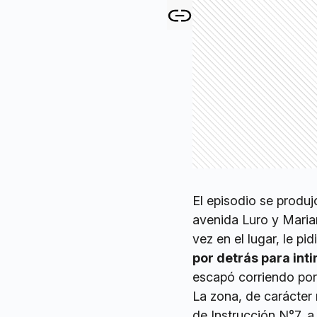
El episodio se produj
avenida Luro y Maria
vez en el lugar, le pi
por detrás para int
escapó corriendo por
La zona, de carácter 
de Instrucción N°7, a 