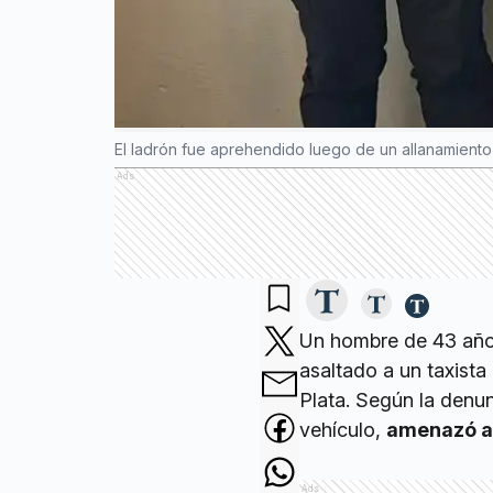
El ladrón fue aprehendido luego de un allanamiento
Ads
Un hombre de 43 años
asaltado a un taxista
Plata. Según la denunc
vehículo,
amenazó al
Ads