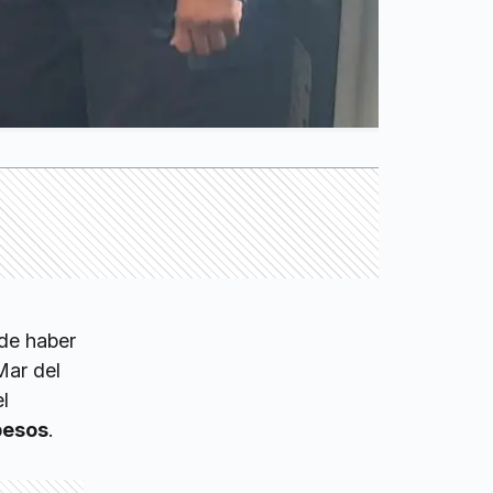
de haber
Mar del
l
pesos
.