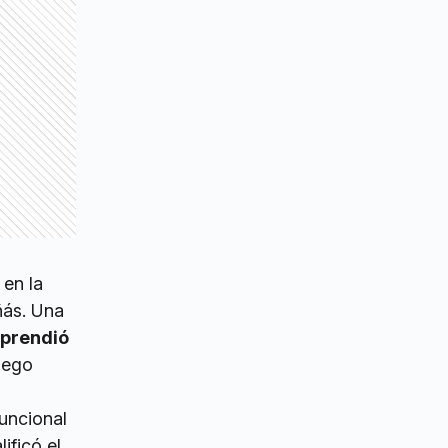
 en la
ñás. Una
rprendió
Luego
Funcional
ificó el