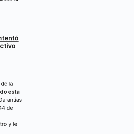
intentó
ectivo
 de la
ado esta
Garantías
 44 de
tro y le