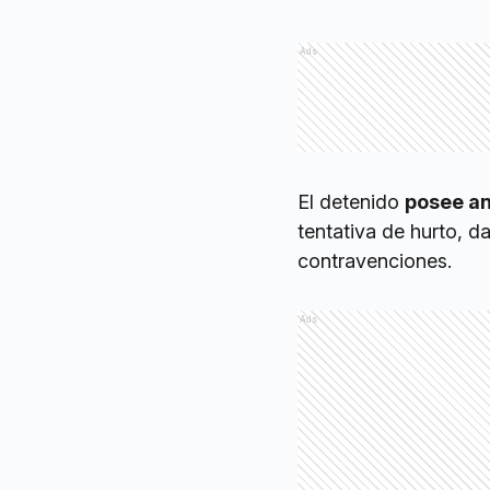
Ads
El detenido
posee a
tentativa de hurto, d
contravenciones.
Ads