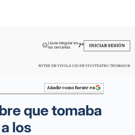
Lluvia irregular en
7
°
INICIAR SESIÓN
las cercanías
MITRE EN VIVO
LA 100 EN VIVO
TEATRO TRONADOR
Añadir como fuente en
mbre que tomaba
a los