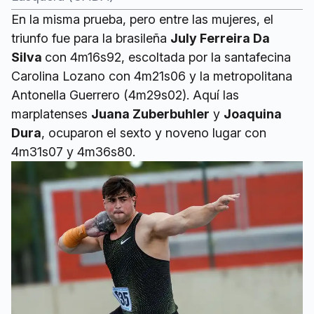
En la misma prueba, pero entre las mujeres, el
triunfo fue para la brasileña
July Ferreira Da
Silva
con 4m16s92, escoltada por la santafecina
Carolina Lozano con 4m21s06 y la metropolitana
Antonella Guerrero (4m29s02). Aquí las
marplatenses
Juana Zuberbuhler
y
Joaquina
Dura
, ocuparon el sexto y noveno lugar con
4m31s07 y 4m36s80.