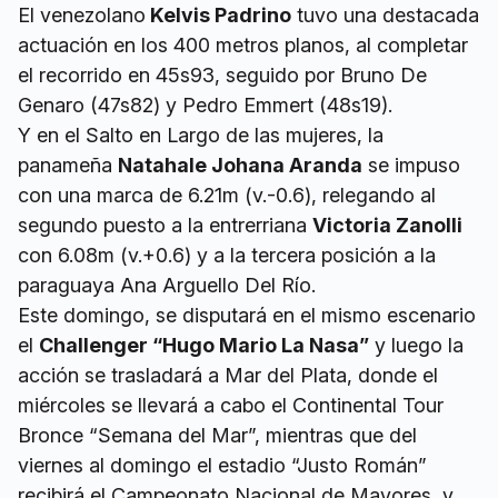
El venezolano
Kelvis Padrino
tuvo una destacada
actuación en los 400 metros planos, al completar
el recorrido en 45s93, seguido por Bruno De
Genaro (47s82) y Pedro Emmert (48s19).
Y en el Salto en Largo de las mujeres, la
panameña
Natahale Johana Aranda
se impuso
con una marca de 6.21m (v.-0.6), relegando al
segundo puesto a la entrerriana
Victoria Zanolli
con 6.08m (v.+0.6) y a la tercera posición a la
paraguaya Ana Arguello Del Río.
Este domingo, se disputará en el mismo escenario
el
Challenger “Hugo Mario La Nasa”
y luego la
acción se trasladará a Mar del Plata, donde el
miércoles se llevará a cabo el Continental Tour
Bronce “Semana del Mar”, mientras que del
viernes al domingo el estadio “Justo Román”
recibirá el Campeonato Nacional de Mayores, y,