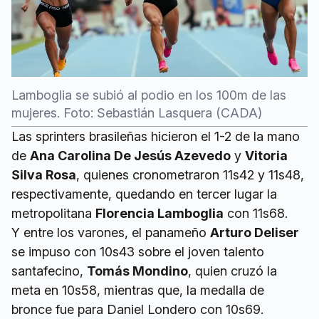
Lamboglia se subió al podio en los 100m de las
mujeres. Foto: Sebastián Lasquera (CADA)
Las sprinters brasileñas hicieron el 1-2 de la mano
de
Ana Carolina De Jesús Azevedo
y
Vitoria
Silva Rosa
, quienes cronometraron 11s42 y 11s48,
respectivamente, quedando en tercer lugar la
metropolitana
Florencia Lamboglia
con 11s68.
Y entre los varones, el panameño
Arturo Deliser
se impuso con 10s43 sobre el joven talento
santafecino,
Tomás Mondino
, quien cruzó la
meta en 10s58, mientras que, la medalla de
bronce fue para Daniel Londero con 10s69.