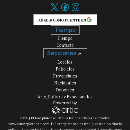
AÑADIR COMO FUENTE EN
Tiempo
Tiempo
Contacto
Secciones
Locales
Policiales
Provinciales
Nacionales
Deportes
Arte, Cultura y Espectáculos
2026
|
El Marplatense
| Todos los derechos reservados:
www.
elmarplatense.com
El Marplatense es una publicación diaria
online · Edición Nº
3744
- Director propietario: WAM Entertainment