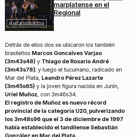
marplatense en el
Regional
MARCA DEPORTIVA
Detrás de ellos dos se ubicaron los también
brasileños
Marcos Goncalves Varjao
(3m43s48)
y
Thiago de Rosario André
(3m43s78)
; y luego el tucumano, radicado en
Mar del Plata,
Leandro Pérez Lazarte
(3m45s65)
y la joven figura nacida en Junín,
Uriel Muñoz
, con 3m46s34.
El registro de Muñoz es nuevo récord
provincial de la categoría U20, pulverizando
los 3m48s96 que el 3 de diciembre de 1997
había establecido el tandilense Sebastián
González en Mar del Plata.