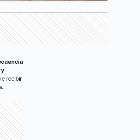
recuencia
 y
e recibir
ra.