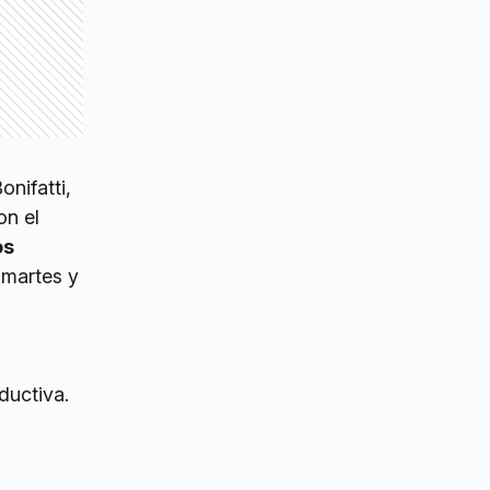
nifatti,
on el
os
 martes y
oductiva.