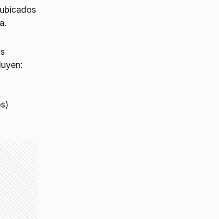
ubicados
ia.
os
cluyen:
ros)