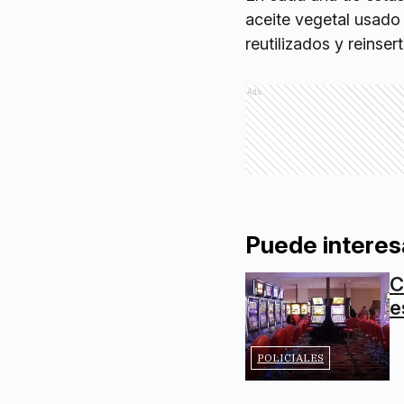
aceite vegetal usado
reutilizados y reinse
Ads
Puede interes
C
e
POLICIALES