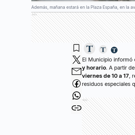
Además, mañana estará en la Plaza España, en la aven
Ads
El Municipio informó 
y horario
. A partir d
viernes de 10 a 17
, 
residuos especiales 
Ads