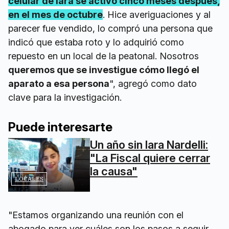
celular de Iara se activó cinco meses después,
en el mes de octubre
. Hice averiguaciones y al
parecer fue vendido, lo compró una persona que
indicó que estaba roto y lo adquirió como
repuesto en un local de la peatonal. Nosotros
queremos que se investigue cómo llegó el
aparato a esa persona
", agregó como dato
clave para la investigación.
Puede interesarte
Un año sin Iara Nardelli:
"La Fiscal quiere cerrar
la causa"
LOCALES
"Estamos organizando una reunión con el
abogado para ver cuáles son los pasos a seguir