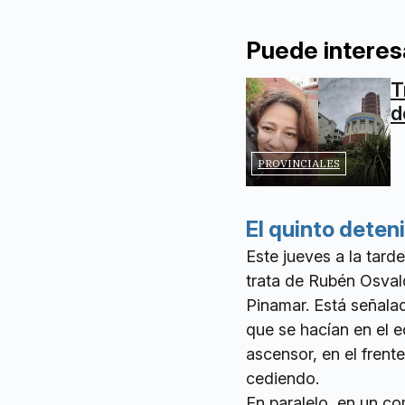
Puede interes
T
d
PROVINCIALES
El quinto deten
Este jueves a la tard
trata de Rubén Osval
Pinamar. Está señala
que se hacían en el ed
ascensor, en el frente
cediendo.
En paralelo, en un co