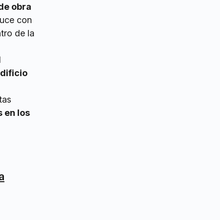
de obra
ruce con
tro de la
l
edificio
tas
 en los
a