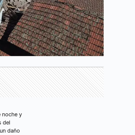
e noche y
 del
 un daño