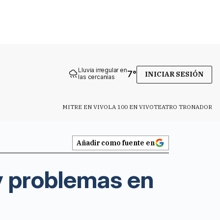
Lluvia irregular en
7
°
INICIAR SESIÓN
las cercanías
MITRE EN VIVO
LA 100 EN VIVO
TEATRO TRONADOR
Añadir como fuente en
 y problemas en