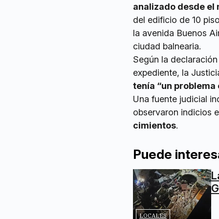
analizado desde el 
del edificio de 10 pi
la avenida Buenos Air
ciudad balnearia.
Según la declaración 
expediente, la Justic
tenía “un problema 
Una fuente judicial in
observaron indicios 
cimientos
.
Puede interes
L
G
LOCALES