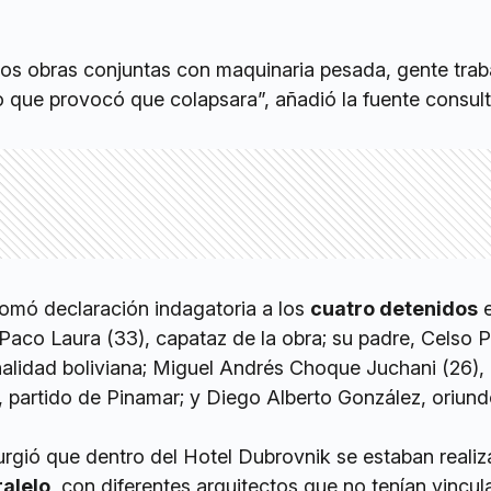
os obras conjuntas con maquinaria pesada, gente trab
lo que provocó que colapsara”, añadió la fuente consul
tomó declaración indagatoria a los
cuatro detenidos
e
 Paco Laura (33), capataz de la obra; su padre, Celso 
nalidad boliviana; Miguel Andrés Choque Juchani (26),
, partido de Pinamar; y Diego Alberto González, oriun
surgió que dentro del Hotel Dubrovnik se estaban real
alelo
, con diferentes arquitectos que no tenían vincul