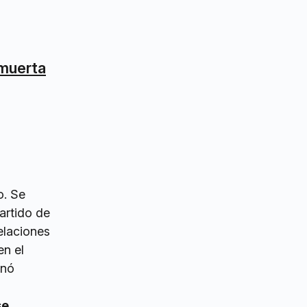
 muerta
o. Se
artido de
elaciones
en el
inó
se