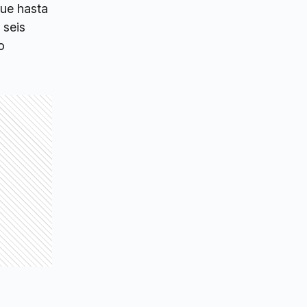
que hasta
 seis
o