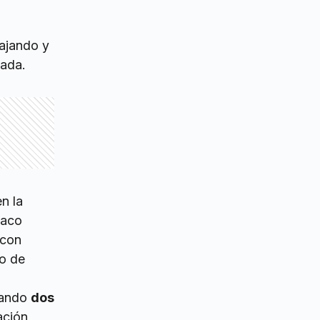
ajando y
tada.
n la
Paco
 con
do de
izando
dos
ación