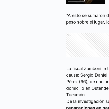
“A esto se sumaron d
peso sobre el lugar, 
Ads
La fiscal Zamboni le 
causa: Sergio Daniel
Pérez (66), de nacio
domicilio en Ostende
Tucumán.
De la investigación 
reparaciones en par