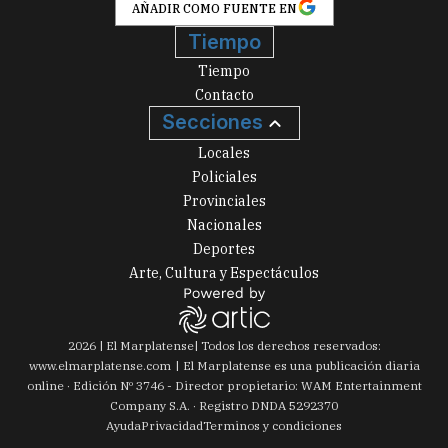
AÑADIR COMO FUENTE EN
Tiempo
Tiempo
Contacto
Secciones
Locales
Policiales
Provinciales
Nacionales
Deportes
Arte, Cultura y Espectáculos
2026
|
El Marplatense
| Todos los derechos reservados:
www.
elmarplatense.com
El Marplatense es una publicación diaria
online · Edición Nº
3746
- Director propietario: WAM Entertainment
Company S.A. · Registro DNDA 5292370
Ayuda
Privacidad
Terminos y condiciones