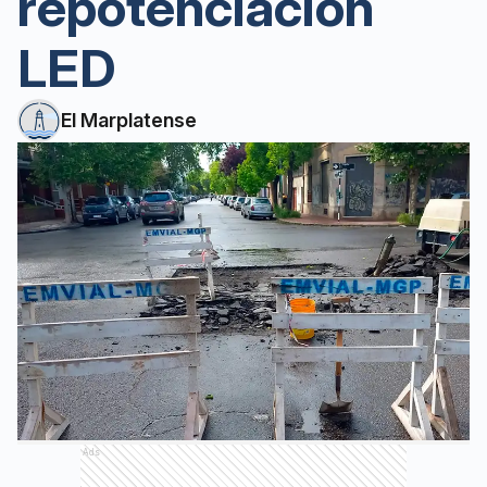
repotenciación
LED
El Marplatense
Ads