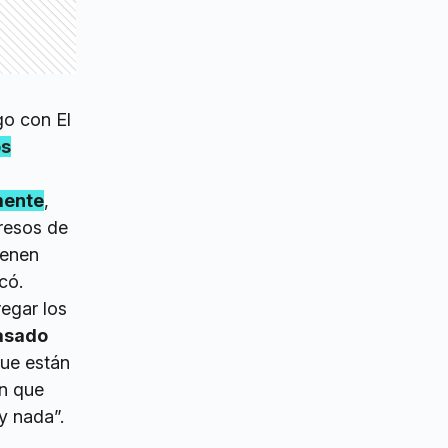
go con El
os
mente
,
gresos de
ienen
rcó.
regar los
asado
ue están
ón que
ay nada”.