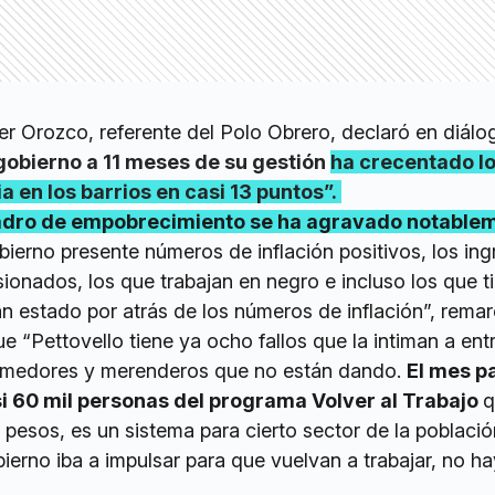
er Orozco, referente del Polo Obrero, declaró en diálo
 gobierno a 11 meses de su gestión
ha crecentado l
a en los barrios en casi 13 puntos”.
adro de empobrecimiento se ha agravado notable
bierno presente números de inflación positivos, los in
nsionados, los que trabajan en negro e incluso los que t
an estado por atrás de los números de inflación”, rema
 “Pettovello tiene ya ocho fallos que la intiman a ent
comedores y merenderos que no están dando.
El mes p
si 60 mil personas del programa Volver al Trabajo
q
pesos, es un sistema para cierto sector de la poblaci
erno iba a impulsar para que vuelvan a trabajar, no h