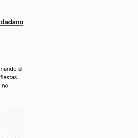
iudadano
inando el
fiestas
y no