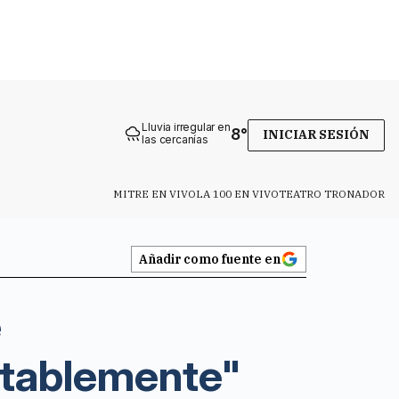
Lluvia irregular en
8
°
INICIAR SESIÓN
las cercanías
MITRE EN VIVO
LA 100 EN VIVO
TEATRO TRONADOR
Añadir como fuente en
e
otablemente"