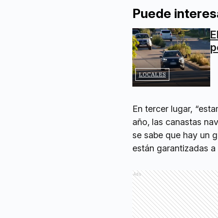
Puede interes
E
p
LOCALES
En tercer lugar, “es
año,
las canastas na
se sabe que hay un g
están garantizadas a n
Ads