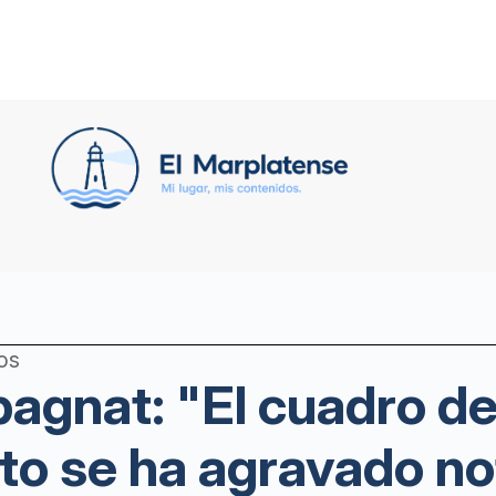
os
agnat: "El cuadro d
o se ha agravado n