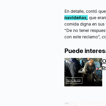
En detalle, contó qu
navideñas,
que eran 
comida digna en sus 
“De no tener respuest
con este reclamo”, c
Puede interes
O
p
LOCALES
Ads