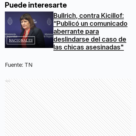
Puede interesarte
Bullrich, contra Kicillof:
“Publicó un comunicado
aberrante para
deslindarse del caso de
NACIONALES
las chicas asesinadas"
Fuente: TN
Ads