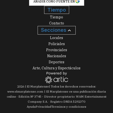
AÑADIR COMO FUENTE EN
Tiempo
Tiempo
Contacto
Secciones
Locales
Policiales
Provinciales
Nacionales
Deportes
Arte, Cultura y Espectáculos
2026
|
El Marplatense
| Todos los derechos reservados:
www.
elmarplatense.com
El Marplatense es una publicación diaria
online · Edición Nº
3745
- Director propietario: WAM Entertainment
Company S.A. · Registro DNDA 5292370
Ayuda
Privacidad
Terminos y condiciones