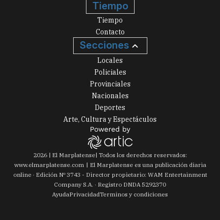
Tiempo
Tiempo
Contacto
Secciones
Locales
Policiales
Provinciales
Nacionales
Deportes
Arte, Cultura y Espectáculos
2026
|
El Marplatense
| Todos los derechos reservados:
www.
elmarplatense.com
El Marplatense es una publicación diaria
online · Edición Nº
3743
- Director propietario: WAM Entertainment
Company S.A. · Registro DNDA 5292370
Ayuda
Privacidad
Terminos y condiciones