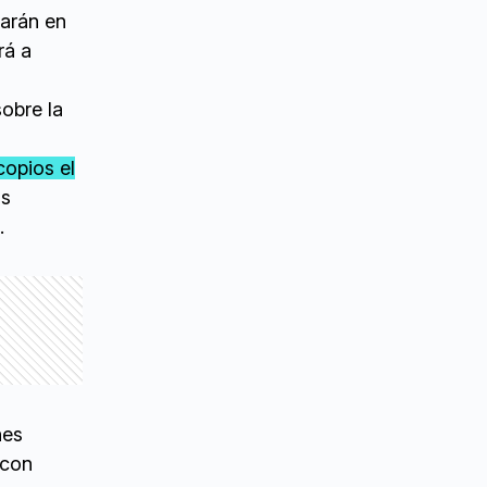
uarán en
rá a
obre la
copios el
os
.
nes
 con