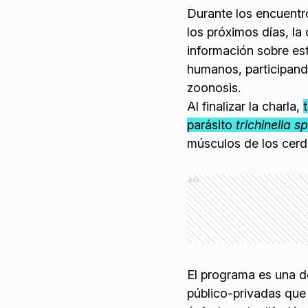
Durante los encuentro
los próximos días, l
información sobre es
humanos, participand
zoonosis.
Al finalizar la charla,
parásito
trichinella sp
músculos de los cerdo
Ads
El programa es una de
público-privadas que