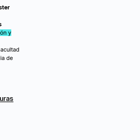
ster
s
ión y
Facultad
ia de
turas