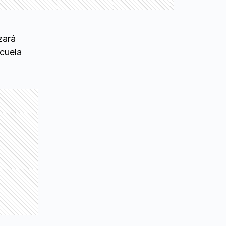
zará
scuela