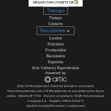
AÑADIR COMO FUENTE EN
Tiempo
Tiempo
Contacto
Secciones
Locales
Policiales
Provinciales
Nacionales
Deportes
Arte, Cultura y Espectáculos
2026
|
El Marplatense
| Todos los derechos reservados:
www.
elmarplatense.com
El Marplatense es una publicación diaria
online · Edición Nº
3744
- Director propietario: WAM Entertainment
Company S.A. · Registro DNDA 5292370
Ayuda
Privacidad
Terminos y condiciones