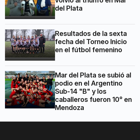
del Plata
Resultados de la sexta
fecha del Torneo Inicio
en el fútbol femenino
Mar del Plata se subió al
podio en el Argentino
Sub-14 "B" y los
caballeros fueron 10° en
Mendoza