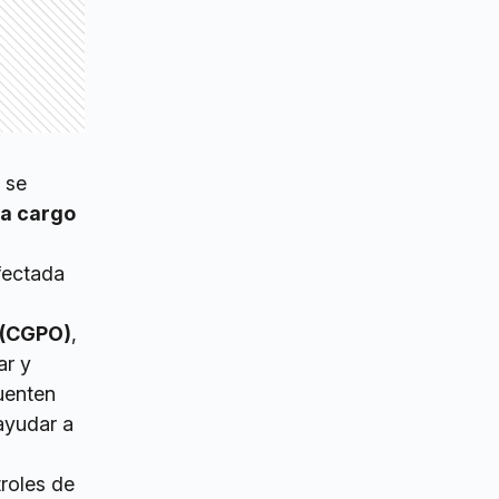
e se
a cargo
afectada
 (CGPO)
,
ar y
uenten
 ayudar a
troles de