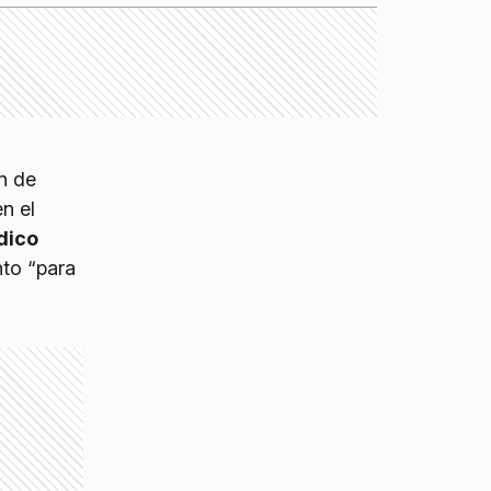
ón de
n el
dico
nto “para