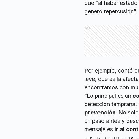
que “al haber estado
generó repercusión”.
Ads
Por ejemplo, contó qu
leve, que es la afecta
encontramos con much
“Lo principal es un
co
detección temprana, 
prevención
. No sol
un paso antes y desc
mensaje es
ir al co
nos da una gran ayud