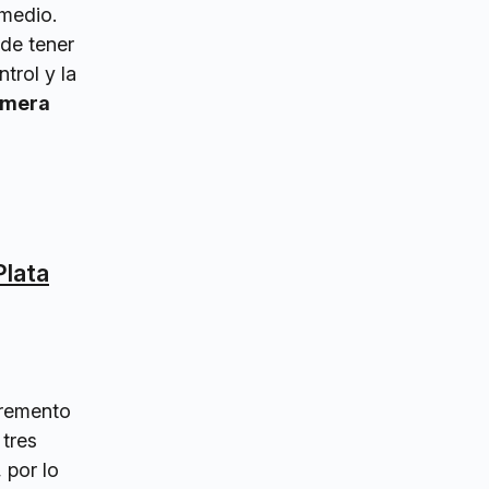
medio.
de tener
trol y la
imera
Plata
cremento
 tres
 por lo