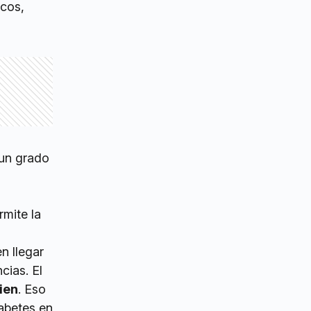
icos,
 un grado
rmite la
n llegar
cias. El
ien
. Eso
iabetes en