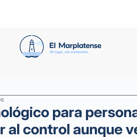
os
lógico para persona
ir al control aunque 