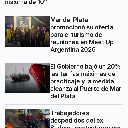
máxima de 10°
Mar del Plata
promocionó su oferta
para el turismo de
reuniones en Meet Up
Argentina 2026
El Gobierno bajó un 20%
las tarifas máximas de
practicaje y la medida
alcanza al Puerto de Mar
del Plata
Trabajadores
despedidos del ex
Sadowa protestaron por