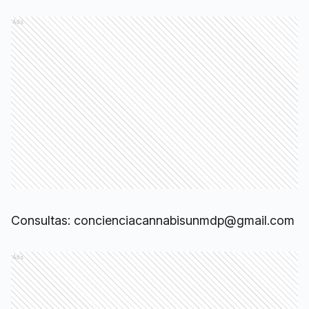
Ads
Consultas:
concienciacannabisunmdp@gmail.com
Ads