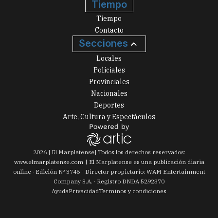
Tiempo
Tiempo
Contacto
Secciones
Locales
Policiales
Provinciales
Nacionales
Deportes
Arte, Cultura y Espectáculos
2026
|
El Marplatense
| Todos los derechos reservados:
www.
elmarplatense.com
El Marplatense es una publicación diaria
online · Edición Nº
3746
- Director propietario: WAM Entertainment
Company S.A. · Registro DNDA 5292370
Ayuda
Privacidad
Terminos y condiciones