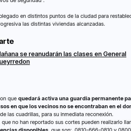
ivos de seguridad”.
plegado en distintos puntos de la ciudad para restable
ogresiva las distintas viviendas alcanzadas.
arte
añana se reanudarán las clases en General
ueyrredon
ron que
quedará activa una guardia permanente pa
sos en que los vecinos no se encontraban en el dom
de las cuadrillas, para su inmediata reconexión.
s que no han reportado sus cortes pueden realizarlo ll
encias disponibles
, que son: 0810-666-0810 y 080