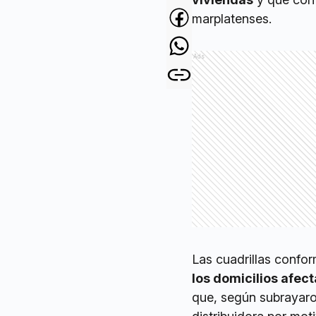
marplatenses.
Ads
Las cuadrillas confo
los domicilios afec
que, según subrayaro