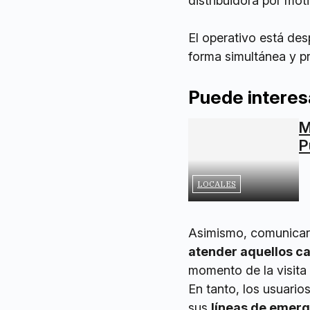
distribuidora por mot
El operativo está des
forma simultánea y pr
Puede interes
M
P
LOCALES
Asimismo, comunica
atender aquellos ca
momento de la visita 
En tanto, los usuario
sus
líneas de emerg