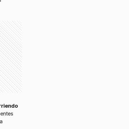
rriendo
ientes
la