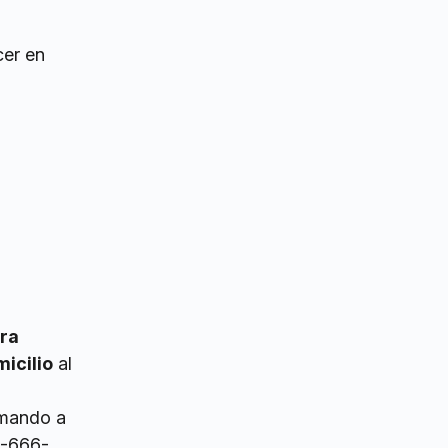
cer en
ra
icilio
al
amando a
0-666-