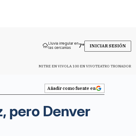
Lluvia irregular en
7
°
INICIAR SESIÓN
las cercanías
MITRE EN VIVO
LA 100 EN VIVO
TEATRO TRONADOR
Añadir como fuente en
z, pero Denver