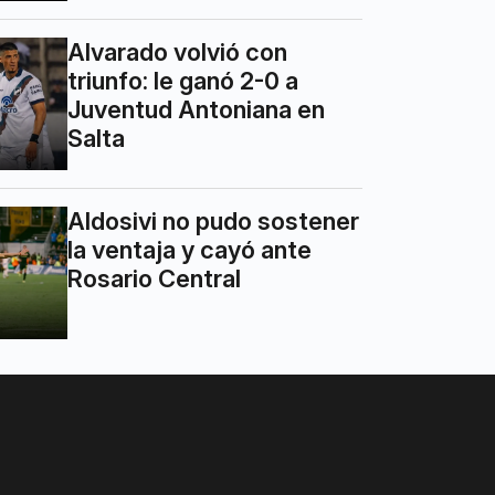
Alvarado volvió con
triunfo: le ganó 2-0 a
Juventud Antoniana en
Salta
Aldosivi no pudo sostener
la ventaja y cayó ante
Rosario Central