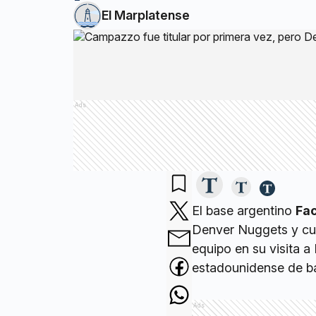
El Marplatense
Ads
El base argentino
Fa
Denver Nuggets y cum
equipo en su visita a 
estadounidense de b
Ads