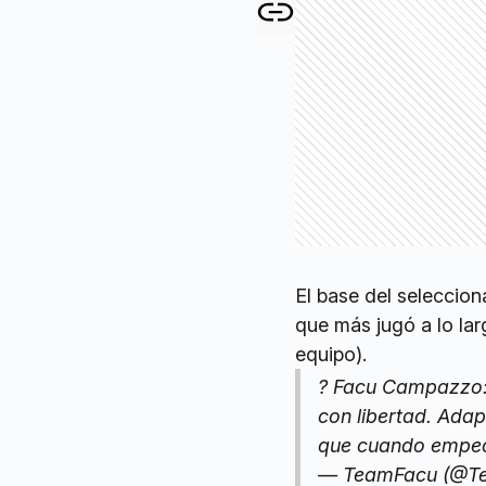
El base del seleccio
que más jugó a lo lar
equipo).
? Facu Campazzo:
con libertad. Ada
que cuando empe
— TeamFacu (@T