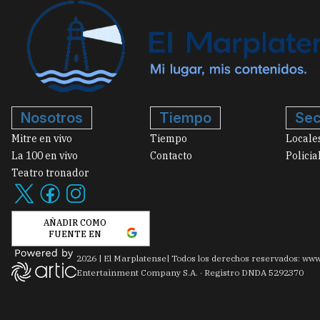
Nosotros
Tiempo
Sec
Mitre en vivo
Tiempo
Locale
La 100 en vivo
Contacto
Policia
Teatro tronador
AÑADIR COMO
FUENTE EN
2026
|
El Marplatense
| Todos los derechos reservados: www
Entertainment Company S.A. · Registro DNDA 5292370