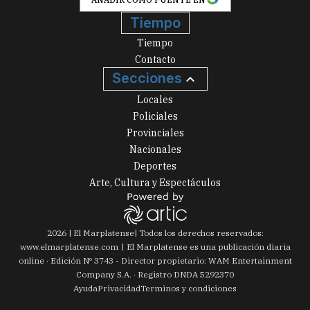
Tiempo
Tiempo
Contacto
Secciones
Locales
Policiales
Provinciales
Nacionales
Deportes
Arte, Cultura y Espectáculos
2026
|
El Marplatense
| Todos los derechos reservados:
www.
elmarplatense.com
El Marplatense es una publicación diaria
online · Edición Nº
3743
- Director propietario: WAM Entertainment
Company S.A. · Registro DNDA 5292370
Ayuda
Privacidad
Terminos y condiciones