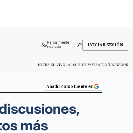
Parcialmente
7
°
INICIAR SESIÓN
nublado
MITRE EN VIVO
LA 100 EN VIVO
TEATRO TRONADOR
Añadir como fuente en
 discusiones,
atos más