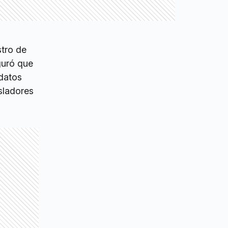
stro de
guró que
idatos
isladores