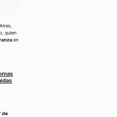
Aires,
o, quien
Avanza
en
Lomas
nidas
7 de