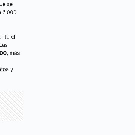
que se
n 6.000
anto el
Las
000
, más
ntos y