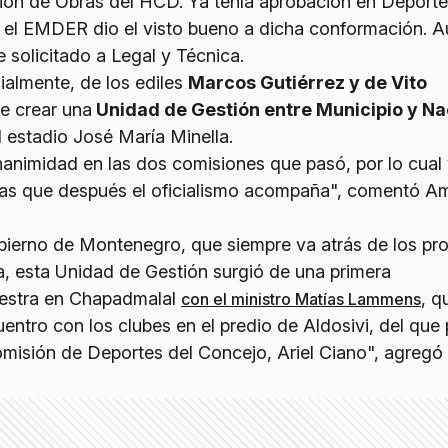
sión de Obras del HCD. Ya tenía aprobación en Deportes
 el EMDER dio el visto bueno a dicha conformación. Aú
e solicitado a Legal y Técnica.
ialmente, de los ediles
Marcos Gutiérrez y de Vito
e crear una
Unidad de Gestión entre Municipio y Na
l estadio José María Minella.
animidad en las dos comisiones que pasó, por lo cua
vas que después el oficialismo acompaña", comentó Am
ierno de Montenegro, que siempre va atrás de los pr
a, esta Unidad de Gestión surgió de una primera
uestra en Chapadmalal
, q
con el ministro Matías Lammens
uentro con los clubes en el predio de Aldosivi, del que 
omisión de Deportes del Concejo, Ariel Ciano", agregó e