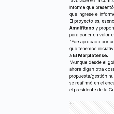
favorable en la comi
informe que presentó
que ingrese el inform
El proyecto es, esenc
Amalfitano
y propon
para poner en valor e
"Fue aprobado por un
que tenemos iniciati
a
El Marplatense.
"Aunque desde el gob
ahora digan otra cos
propuesta/gestión n
se reafirmó en el enc
el presidente de la C
Ads