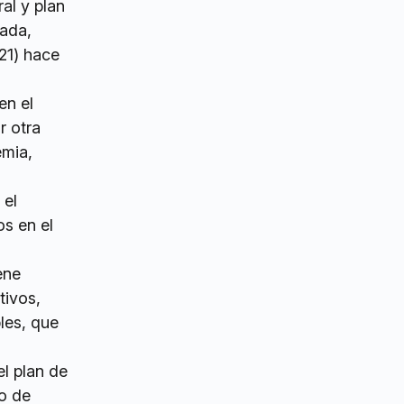
al y plan
cada,
/21) hace
en el
r otra
emia,
 el
s en el
ene
tivos,
les, que
el plan de
o de