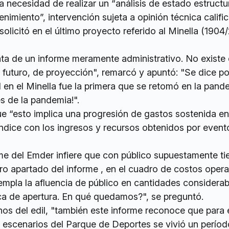
a necesidad de realizar un “análisis de estado estructur
nimiento”, intervención sujeta a opinión técnica califi
solicitó en el último proyecto referido al Minella (1904
ta de un informe meramente administrativo. No existe 
 futuro, de proyección", remarcó y apuntó: "Se dice po
d en el Minella fue la primera que se retomó en la pand
s de la pandemia!".
e “esto implica una progresión de gastos sostenida en
ndice con los ingresos y recursos obtenidos por evento
rme del Emder infiere que con público supuestamente ti
ro apartado del informe , en el cuadro de costos opera
empla la afluencia de público en cantidades considerab
ica de apertura. En qué quedamos?", se preguntó.
os del edil, "también este informe reconoce que para 
 escenarios del Parque de Deportes se vivió un períod