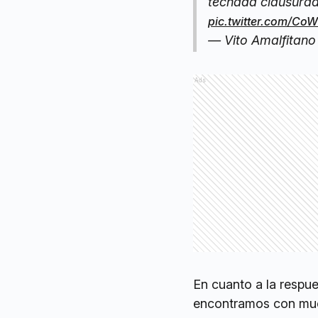
techada clausurad
pic.twitter.com/Co
— Vito Amalfitan
Ads
En cuanto a la respu
encontramos con muc