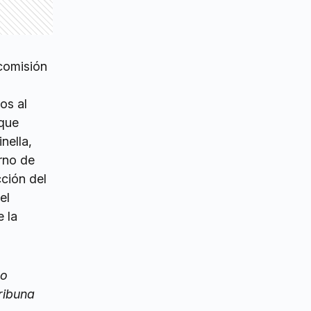
 comisión
os al
 que
nella,
rno de
ción del
el
e la
ro
tribuna