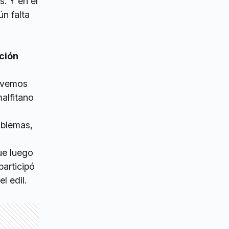
. Y en el
n falta
ción
l vemos
alfitano
oblemas,
ue luego
participó
l edil.