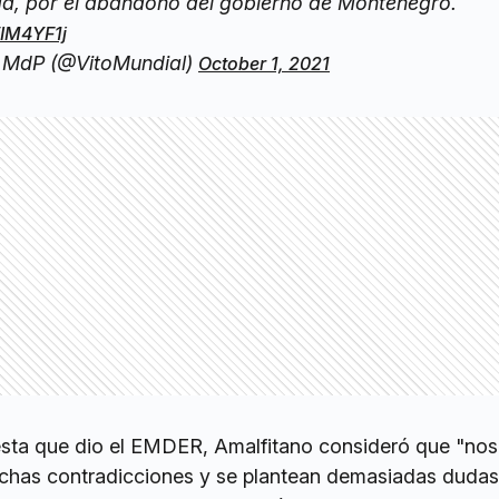
a, por el abandono del gobierno de Montenegro.
WIM4YF1j
o MdP (@VitoMundial)
October 1, 2021
esta que dio el EMDER, Amalfitano consideró que "nos
has contradicciones y se plantean demasiadas dudas