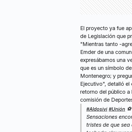
El proyecto ya fue a
de Legislación que pre
"Mientras tanto -agr
Emder de una comunic
expresábamos una ve
que es un símbolo de
Montenegro; y pregun
Ejecutivo", detalló el
retorno del público a
comisión de Deportes
⚽️
#Aldosivi
#Unión
Sensaciones encon
tristes de que sea