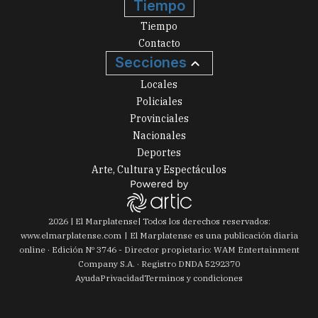
Tiempo
Tiempo
Contacto
Secciones
Locales
Policiales
Provinciales
Nacionales
Deportes
Arte, Cultura y Espectáculos
2026
|
El Marplatense
| Todos los derechos reservados:
www.
elmarplatense.com
El Marplatense es una publicación diaria
online · Edición Nº
3746
- Director propietario: WAM Entertainment
Company S.A. · Registro DNDA 5292370
Ayuda
Privacidad
Terminos y condiciones