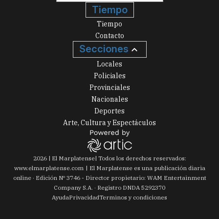
Tiempo
Tiempo
Contacto
Secciones
Locales
Policiales
Provinciales
Nacionales
Deportes
Arte, Cultura y Espectáculos
2026
|
El Marplatense
| Todos los derechos reservados:
www.
elmarplatense.com
El Marplatense es una publicación diaria
online · Edición Nº
3746
- Director propietario: WAM Entertainment
Company S.A. · Registro DNDA 5292370
Ayuda
Privacidad
Terminos y condiciones