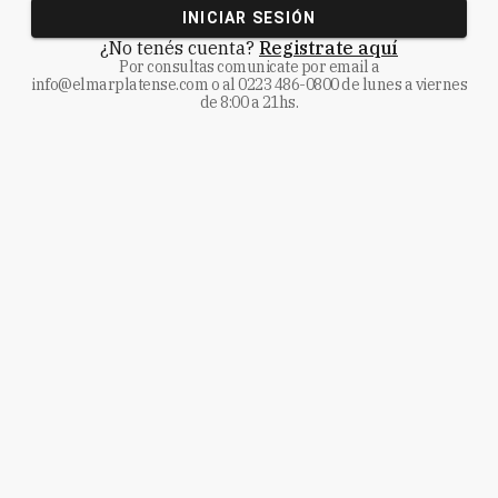
INICIAR SESIÓN
¿No tenés cuenta?
Registrate aquí
Por consultas comunicate
por email a
info@elmarplatense.com
o al
0223 486-0800
de lunes a viernes
de 8:00 a 21hs.