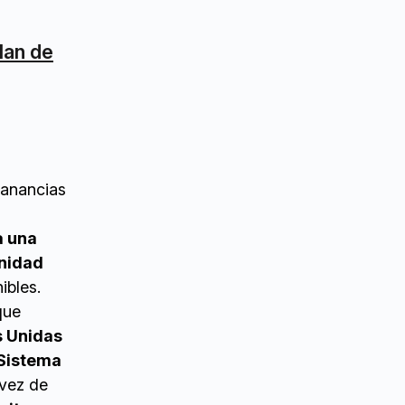
lan de
ganancias
a una
unidad
ibles.
que
 Unidas
Sistema
 vez de