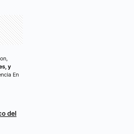
don,
s, y
encia En
co del