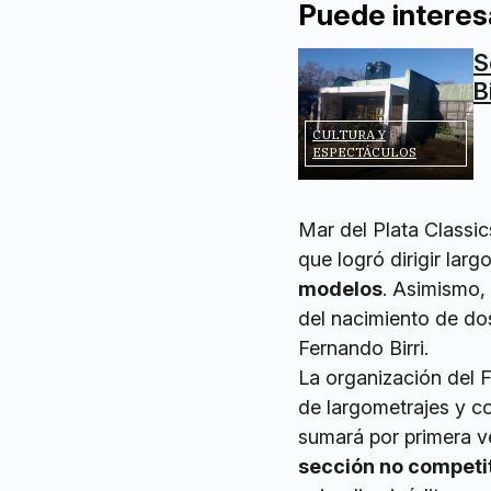
Puede interes
S
B
CULTURA Y
ESPECTÁCULOS
Mar del Plata Classic
que logró dirigir lar
modelos
. Asimismo,
del nacimiento de dos
Fernando Birri.
La organización del 
de largometrajes y co
sumará por primera v
sección no competit