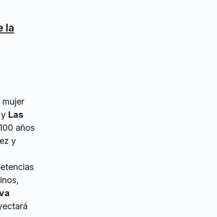
 la
a mujer
s
y
Las
 100 años
ez y
petencias
inos,
va
yectará