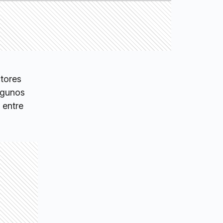
tores
algunos
 entre