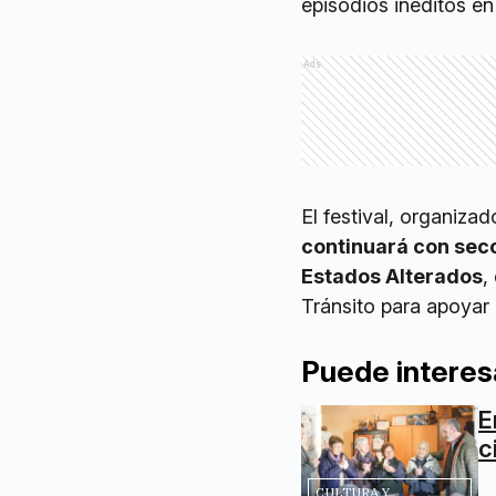
episodios inéditos en
Ads
El festival, organiza
continuará con sec
Estados Alterados
,
Tránsito para apoyar 
Puede interes
E
c
CULTURA Y