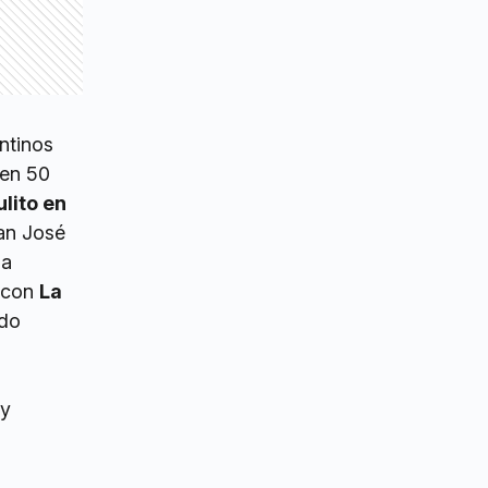
ntinos
len 50
ulito en
an José
la
e con
La
ldo
 y