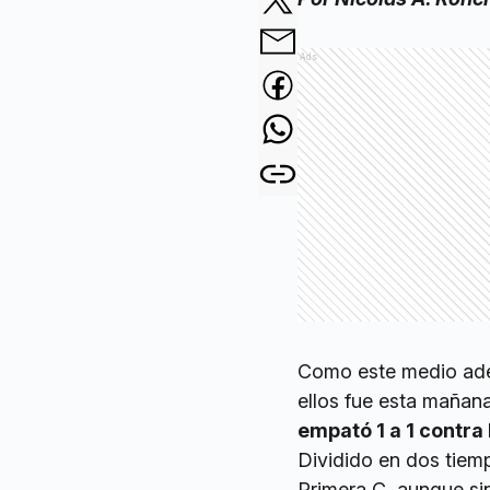
Ads
Como este medio ad
ellos fue esta mañana
empató 1 a 1 contr
Dividido en dos tiem
Primera C, aunque sin