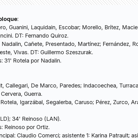
 bloque
:
ro, Guanini, Laquidain, Escobar; Morello, Brítez, Maciel
ncini. DT: Fernando Quiroz.
; Nadalin, Cañete, Presentado, Martínez; Fernández, R
este, Vivas. DT: Guillermo Szeszurak.
 31' Rotela por Nadalin.
Avit, Callegari, De Marco, Paredes; Indacoechea, Turraca
 Cervera, Guerra.
Rotela, Igarzábal, Segalerba, Caruso; Pérez, Zurco, Ar
ALD); 34' Reinoso (LAN).
 Reinoso por Ortiz.
incipal: Claudio Comerci; asistente 1: Karina Patrault; as