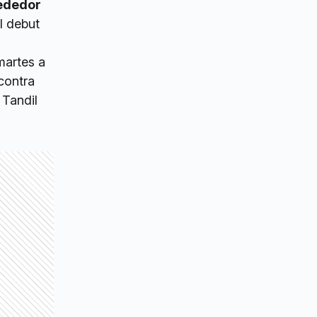
rededor
l debut
martes a
contra
 Tandil