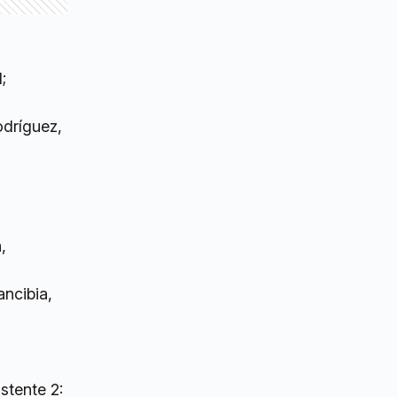
;
odríguez,
,
ancibia,
istente 2: