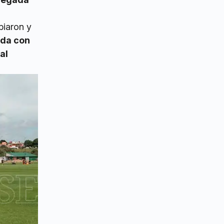
biaron y
ada con
al