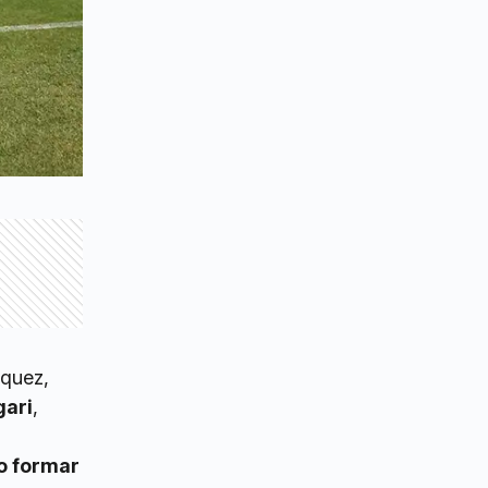
zquez,
gari
,
o formar