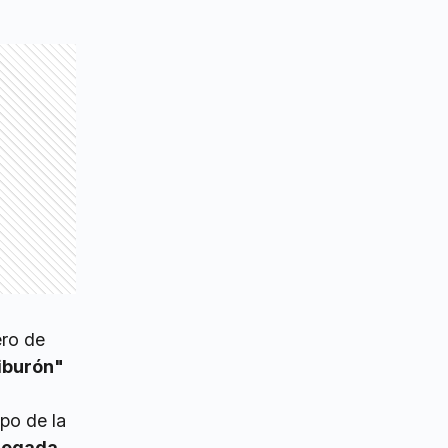
ero de
iburón"
po de la
llegada