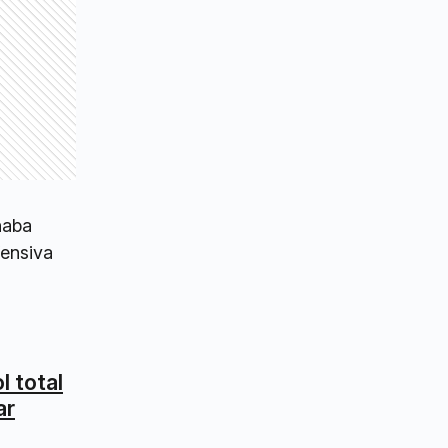
naba
fensiva
l total
ar