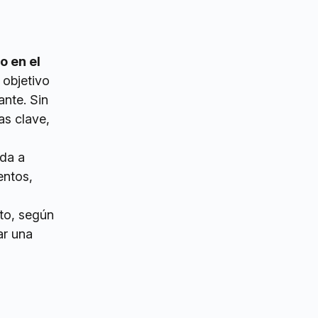
 en el
 objetivo
ante. Sin
as clave,
uda a
entos,
to, según
ar una