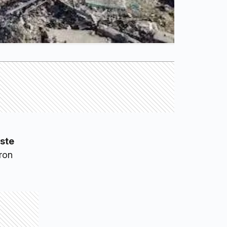
este
ron