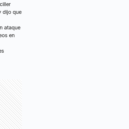
ciller
y dijo que
Un ataque
eos en
es