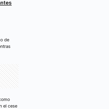
antes
so de
ntras
 como
n el cese