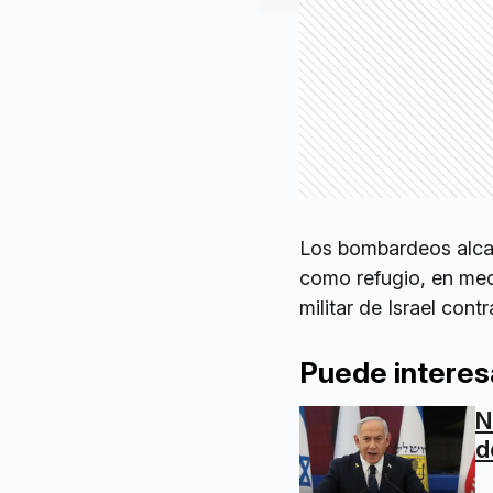
Los bombardeos alcan
como refugio, en me
militar de Israel con
Puede interes
N
d