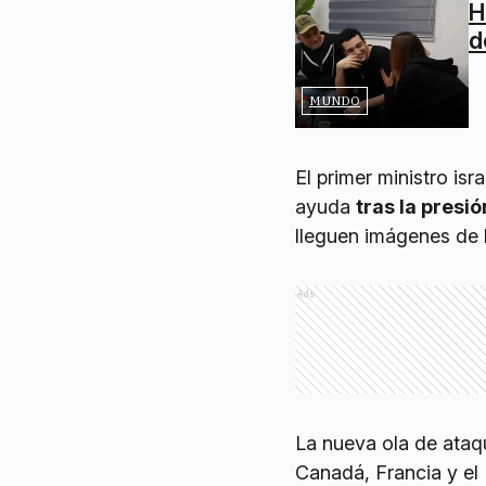
H
d
MUNDO
El primer ministro is
ayuda
tras la presi
lleguen imágenes de
Ads
La nueva ola de ataqu
Canadá, Francia y el