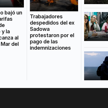
o bajó un
Trabajadores
arifas
despedidos del ex
de
Sadowa
 y la
protestaron por el
canza al
pago de las
 Mar del
indemnizaciones