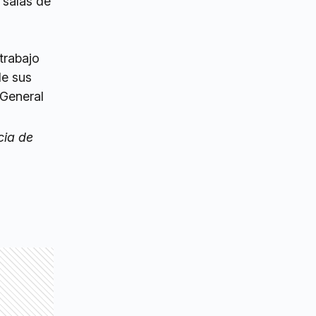
 salas de
trabajo
de sus
 General
cia de