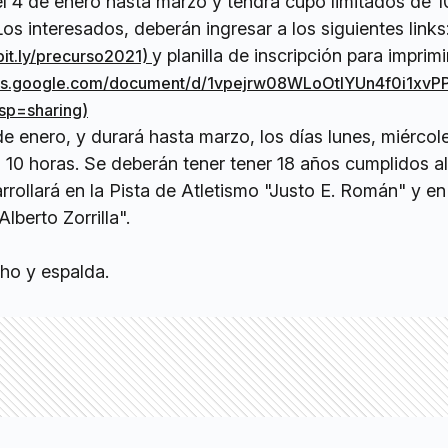
 el 4 de enero hasta marzo y tendrá cupo limitados de 1
os interesados, deberán ingresar a los siguientes links
y planilla de inscripción para imprimi
/bit.ly/precurso2021)
cs.google.com/
document/d/
1vpejrw08WLoOtIYUn4f0i1xvP
usp=
sharing)
 de enero, y durará hasta marzo, los días lunes, miércol
a 10 horas. Se deberán tener tener 18 años cumplidos a
arrollará en la Pista de Atletismo "Justo E. Román" y en
lberto Zorrilla".
cho y espalda.