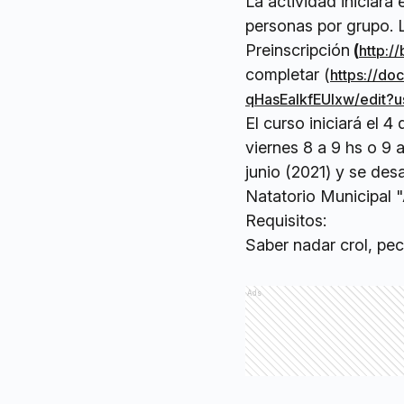
La actividad iniciará
personas por grupo. L
Preinscripción
(
http:/
completar (
https://do
qHasEaIkfEUlxw/edit?
El curso iniciará el 4
viernes 8 a 9 hs o 9 
junio (2021) y se des
Natatorio Municipal "A
Requisitos:
Saber nadar crol, pe
Ads