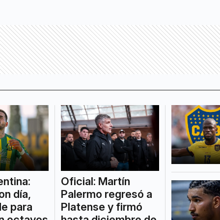
ntina:
Oficial: Martín
on día,
Palermo regresó a
de para
Platense y firmó
en octavos
hasta diciembre de