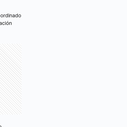
coordinado
eación