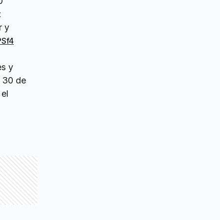
0
:
r y
PSf4
es y
l 30 de
 el