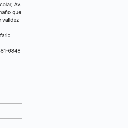
colar, Av.
amaño que
e validez
fario
 481-6848