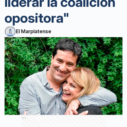
liderar la coalición
opositora"
El Marplatense
Ads